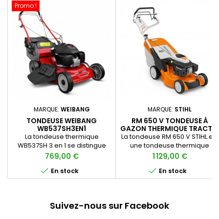
Promo !
MARQUE:
WEIBANG
MARQUE:
STIHL
TONDEUSE WEIBANG
RM 650 V TONDEUSE À
WB537SH3EN1
GAZON THERMIQUE TRACTÉE
La tondeuse thermique
La tondeuse RM 650 V STIHL est
WB537SH 3 en 1 se distingue
une tondeuse thermique
par un solide carter en acier et
puissante pour une tonte
Prix
Prix
769,00 €
1 129,00 €
un équipement haut de
exigeante et facile à utiliser sur


En stock
En stock
gamme. Cette tondeuse
de grandes superficies grâce
tractée possède un moteur
à sa fonction Vario.
puissant de 166 cc signé Honda
ainsi qu’un bac de ramassage
Suivez-nous sur Facebook
de 70 litres.Grâce à sa largeur
de coupe de 53 cm, cette