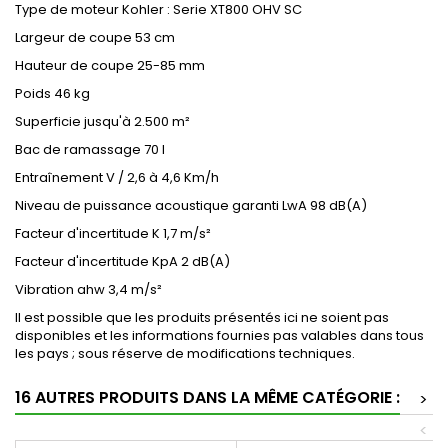
Type de moteur
Kohler : Serie XT800 OHV SC
Largeur de coupe
53 cm
Hauteur de coupe
25-85 mm
Poids
46 kg
Superficie
jusqu'à 2.500 m²
Bac de ramassage
70 l
Entraînement
V / 2,6 à 4,6 Km/h
Niveau de puissance acoustique garanti LwA
98 dB(A)
Facteur d'incertitude K
1,7 m/s²
Facteur d'incertitude KpA
2 dB(A)
Vibration ahw
3,4 m/s²
Il est possible que les produits présentés ici ne soient pas
disponibles et les informations fournies pas valables dans tous
les pays ; sous réserve de modifications techniques.
16 AUTRES PRODUITS DANS LA MÊME CATÉGORIE :
>
<