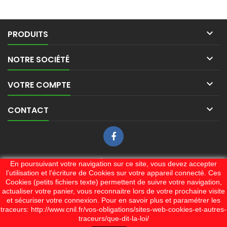
tondeuse thermique vous
procurera une tonte
exceptionnelle.

PRODUITS

NOTRE SOCIÉTÉ

VOTRE COMPTE

CONTACT
LETTRE D'INFORMATIONS
En poursuivant votre navigation sur ce site, vous devez accepter
l’utilisation et l'écriture de Cookies sur votre appareil connecté. Ces
Cookies (petits fichiers texte) permettent de suivre votre navigation,
actualiser votre panier, vous reconnaitre lors de votre prochaine visite
J'accepte les conditions générales et la politique de
et sécuriser votre connexion. Pour en savoir plus et paramétrer les
confidentialité
traceurs: http://www.cnil.fr/vos-obligations/sites-web-cookies-et-autres-
traceurs/que-dit-la-loi/