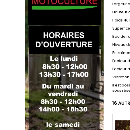
Largeur 
Hauteur 
Poids
46 
Superfici
Bac de 
Niveau d
Entraîne
Facteur d
Facteur d
Vibratio
Il est po
sous rése
16 AUT