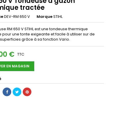
50 V Tondeuse à gazon
mique tractée
ce
DEV-RM 650 V
Marque
STIHL
use RM 650 V STIHL est une tondeuse thermique
 pour une tonte exigeante et facile à utiliser sur de
superficies grâce à sa fonction Vario.
,00 €
TTC
VER EN MAGASIN
é