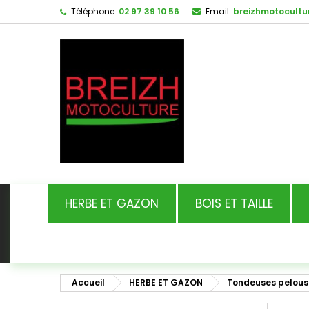
Téléphone:
02 97 39 10 56
Email:
breizhmotocultu
HERBE ET GAZON
BOIS ET TAILLE
Accueil
HERBE ET GAZON
Tondeuses pelous