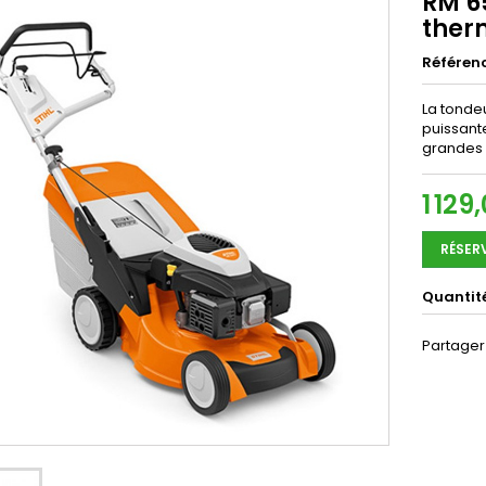
RM 6
ther
Référen
La tonde
puissante
grandes 
1 129
RÉSER
Quantit
Partager