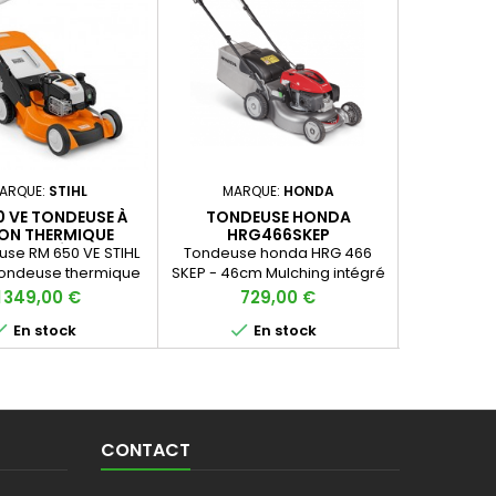
ARQUE:
STIHL
MARQUE:
HONDA
MAR
0 VE TONDEUSE À
TONDEUSE HONDA
TONDEUS
ON THERMIQUE
HRG466SKEP
TRACTÉE
use RM 650 VE STIHL
Tondeuse honda HRG 466
Tondeuse r
tondeuse thermique
SKEP - 46cm Mulching intégré
47 cm de
nte pour une tonte
Idéale pour les pelouses de
Smart Dri
Prix
Prix
Pr
1 349,00 €
729,00 €
1 
 et facile à utiliser
surfaces moyennes.
lame: Ro



En stock
En stock
grandes superficies
Tondeuse polyvalente, passez
Polypro
a fonction variateur.
du ramassage au mulching
Démarrage 
via un simple levier. Légère
Capacité du bac 50 L
Mulching Inclus GCVx 145cc
46 cm de coupe
CONTACT