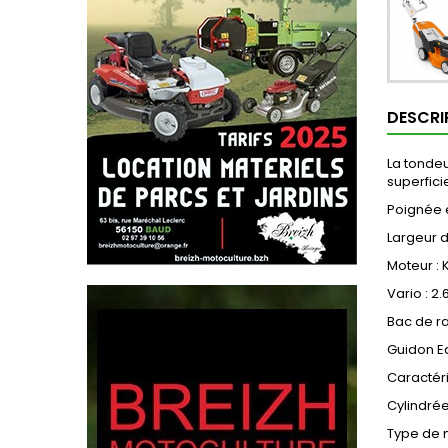
DESCRI
La tondeu
superfici
Poignée 
Largeur 
Moteur : 
Vario : 2
Bac de ra
Guidon Ea
Caractér
Cylindré
Type de 