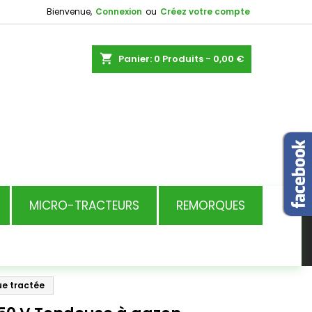
Bienvenue,
Connexion
ou
Créez votre compte
shopping_cart
Panier:
0
Produits - 0,00 €
MICRO-TRACTEURS
REMORQUES
ue tractée