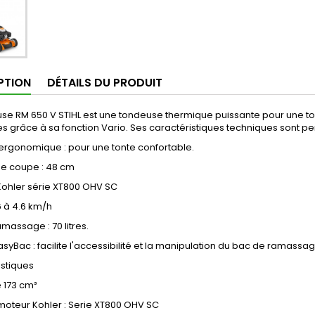
PTION
DÉTAILS DU PRODUIT
se RM 650 V STIHL est une tondeuse thermique puissante pour une tont
es grâce à sa fonction Vario. Ses caractéristiques techniques sont pens
ergonomique : pour une tonte confortable.
de coupe : 48 cm
Kohler série XT800 OHV SC
.6 à 4.6 km/h
massage : 70 litres.
syBac : facilite l'accessibilité et la manipulation du bac de ramassag
istiques
e
173 cm³
moteur
Kohler : Serie XT800 OHV SC