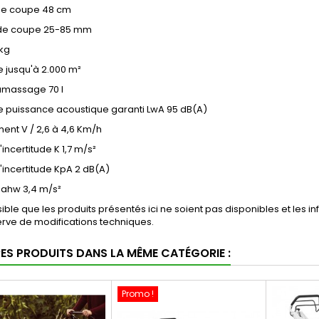
de coupe
48 cm
de coupe
25-85 mm
kg
e
jusqu'à 2.000 m²
ramassage
70 l
e puissance acoustique garanti LwA
95 dB(A)
ment
V / 2,6 à 4,6 Km/h
'incertitude K
1,7 m/s²
'incertitude KpA
2 dB(A)
n ahw
3,4 m/s²
ssible que les produits présentés ici ne soient pas disponibles et les 
rve de modifications techniques.
RES PRODUITS DANS LA MÊME CATÉGORIE :
Promo !