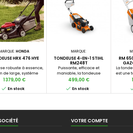
MARQUE:
HONDA
MARQUE:
M
EUSE HRX 476 HYE
TONDEUSE 4-EN-1 STIHL
RM 65
RM248T
GAZ
se robuste à essence,
Puissante, efficace et
La tonde
m de large, système
maniable, la tondeuse
est une 
 Drive® et Rotostop.
thermique RM 248 T est idéale
puissa
Prix
Prix
1 379,00 €
499,00 €
pour les pelouses de taille
exigeante


En stock
En stock
moyenne. Largeur de coupe :
sur de 
46 cm. Tondeuse 4-en-1 via
grâce à s
les 4 modes de tonte
disponibles : ramassage,
éjection arrière, éjection
latérale ou mulching
SOCIÉTÉ
VOTRE COMPTE
(obturateur fourni).
Entraînement des roues à 1
vitesse pour une tonte sans