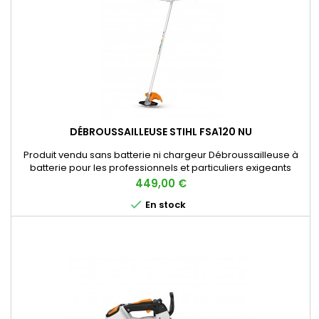
DÉBROUSSAILLEUSE STIHL FSA120 NU
Produit vendu sans batterie ni chargeur Débroussailleuse à
batterie pour les professionnels et particuliers exigeants
Vitesse réglable sur 2 niveaux Pour une utilisation dans les
Prix
449,00 €
zones sensibles au bruit Conçue pour faucher efficacement

En stock
de grandes superficies, la débroussailleuse à batterie FSA 120
STIHL offre des performances particulièrement...