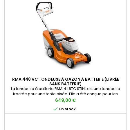
RMA 448 VC TONDEUSE À GAZON À BATTERIE (LIVRÉE
SANS BATTERIE)
La tondeuse à batterie RMA 448TC STIHL est une tondeuse
tractée pour une tonte aisée. Elle a été conçue pour les
surfaces moyennes de gazon (450 m²). Avec ses nombreux
Prix
649,00 €
équipements, elle est pensée pour vous faciliter le travail

En stock