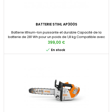
BATTERIE STIHL AP300S
Batterie lithium-Ion puissante et durable Capacité de la
batterie de 281 Wh pour un poids de 1,8 kg Compatible avec
tous les outils à batterie AP SYSTEM STIHL
Prix
399,00 €

En stock