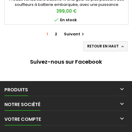
souffleurs à batterie embarquée, avec une puissance
constante sur toute l’auton Pour le nettoyage professionnel
Prix
399,00 €
des feuilles, déchets végétaux et autres saletés Excellente

En stock
maniabilité et réduction de la fatigue
1
2
Suivant

RETOUR EN HAUT

Suivez-nous sur Facebook

PRODUITS

NOTRE SOCIÉTÉ

VOTRE COMPTE