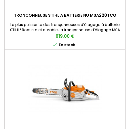
TRONCONNEUSE STIHL A BATTERIE NU MSA220TCO
La plus puissante des tronçonneuses d’élagage à batterie
STIHL ! Robuste et durable, la tronçonneuse d’élagage MSA
220 TC-O propose de nombreux équipemnts innovants (dont
Prix
819,00 €
le capteur d’huile exclusif chez STIHL) et un fonctionnement

En stock
intuitif. Parfaite pour l’élagage et l’entretien des arbres en
hauteur, elle est particulièrement recommandée aux
élagueurs...