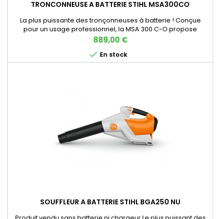
TRONCONNEUSE A BATTERIE STIHL MSA300CO
La plus puissante des tronçonneuses à batterie ! Conçue
pour un usage professionnel, la MSA 300 C-O propose
de nombreux équipements innovants (un système de
Prix
889,00 €
contrôle avec affichage LED, 3 modes de fonctionnement, un

En stock
capteur d’huile exclusif chez STIHL…) et une puissance à toute
épreuve. Cette tronçonneuse à batterie est un excellent
substitut à la...
SOUFFLEUR A BATTERIE STIHL BGA250 NU
Produit vendu sans batterie ni chargeur Le plus puissant des