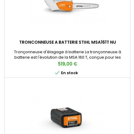
TRONCONNEUSE A BATTERIE STIHL MSA161T NU
Tronçonneuse d'élagage à batterie La tronçonneuse à
batterie est l'évolution de la MSA 160 T, conçue pour les
élagueurs professionnels qui travaillent en hauteur et
Prix
519,00 €
recherchent un produit léger, maniable, équilibré et

En stock
puissant... le tout en toute sécurité ! Plus de sécurité :nouvelle
gâchette plus allongée avec bouton de sécurité et nouveau
frein de...