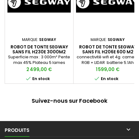
MARQUE:
SEGWAY
MARQUE:
SEGWAY
ROBOT DE TONTE SEGWAY
ROBOT DE TONTE SEGWAY
SANS FIL H230E 3000M2
SANS FIL H206E 600 M2
NOUVEAUTE 2026
NOUVEAUTE 2026
Superficie max : 3 000m² Pente
connectivité wifi et 4g camera
max 45% Plateau 5 lames
RGB + LIDAR batterie 5.1Ah
Caméra vision 140° pour une
capacité de tonte 600m2
Prix
Prix
2 499,00 €
1 599,00 €
détection des obstacles


En stock
En stock
précises + lidar Ecran sur le
robot pour une
programmation directement
sur le robot Auto mapping, le
Suivez-nous sur Facebook
robot peut tracer lui même les
contours du terrain et donc
faciliter l’installation Hauteur de
coupe électrique de 2 à 7cm
Connectivité wifi et 4G •...

PRODUITS