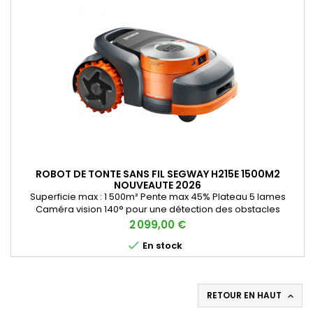
ROBOT DE TONTE SANS FIL SEGWAY H215E 1500M2
NOUVEAUTE 2026
Superficie max : 1 500m² Pente max 45% Plateau 5 lames
Caméra vision 140° pour une détection des obstacles
précises + lidar Ecran sur le robot pour une programmation
Prix
2 099,00 €
directement sur le robot Auto mapping, le robot peut tracer

En stock
lui même les contours du terrain et donc faciliter l’installation
Hauteur de coupe électrique de 2 à 7cm Connectivité wifi et
4G •...
RETOUR EN HAUT
