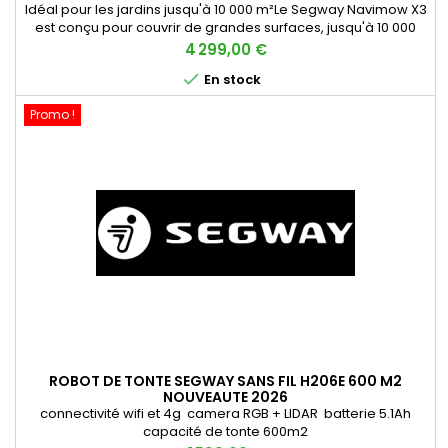
Idéal pour les jardins jusqu'à 10 000 m²Le Segway Navimow X3
est conçu pour couvrir de grandes surfaces, jusqu'à 10 000
m², ce qui le rend idéal pour les grands jardins. Grâce à la
Prix
4 299,00 €
technologie avancée EFLS™ 3.0, qui combine RTK, VSLAM et

En stock
VIO, il offre une navigation précise, même dans les
environnements complexes.Contrôle depuis l'application,
Promo !
Alexa et...
ROBOT DE TONTE SEGWAY SANS FIL H206E 600 M2
NOUVEAUTE 2026
connectivité wifi et 4g camera RGB + LIDAR batterie 5.1Ah
capacité de tonte 600m2