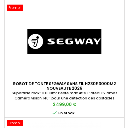
Promo !
ROBOT DE TONTE SEGWAY SANS FIL H230E 3000M2
NOUVEAUTE 2026
Superficie max : 3 000m² Pente max 45% Plateau 5 lames
Caméra vision 140° pour une détection des obstacles
précises + lidar Ecran sur le robot pour une programmation
Prix
2 499,00 €
directement sur le robot Auto mapping, le robot peut tracer

En stock
lui même les contours du terrain et donc faciliter l’installation
Hauteur de coupe électrique de 2 à 7cm Connectivité wifi et
Promo !
4G •...