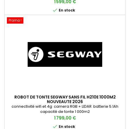
Prix
1 599,00 €

En stock
Promo !
ROBOT DE TONTE SEGWAY SANS FIL H210E 1000M2
NOUVEAUTE 2026
connectivité wifi et 4g camera RGB + LIDAR batterie 5.1Ah
capacité de tonte 1 000m2
Prix
1 799,00 €

En stock