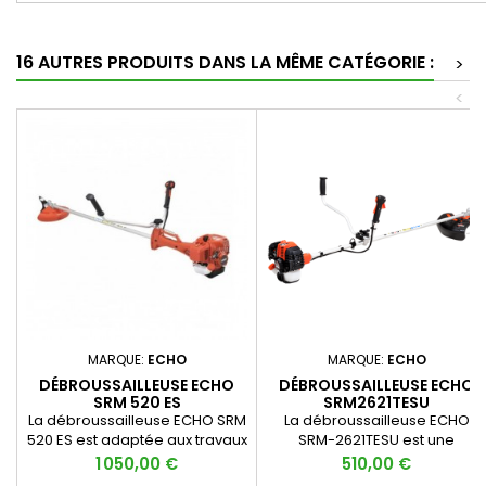
16 AUTRES PRODUITS DANS LA MÊME CATÉGORIE :
>
<
MARQUE:
ECHO
MARQUE:
ECHO
DÉBROUSSAILLEUSE ECHO
DÉBROUSSAILLEUSE ECHO
SRM 520 ES
SRM2621TESU
La débroussailleuse ECHO SRM
La débroussailleuse ECHO
520 ES est adaptée aux travaux
SRM-2621TESU est une
paysagers et forestiers.
débroussailleuse puissante
Prix
Prix
1 050,00 €
510,00 €
équipée du système de