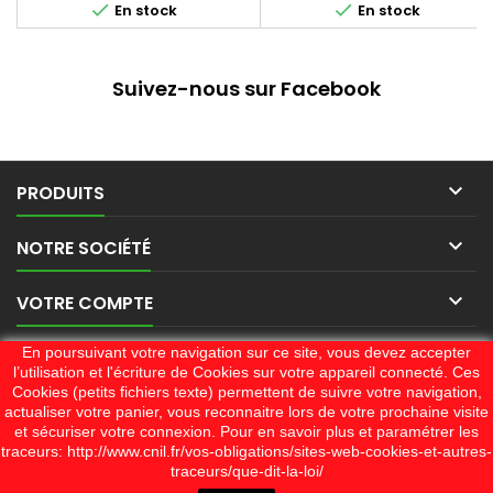


En stock
En stock
démarrage facile, d'un filtre à
air professionnel et d'un
réducteur High Torque.
Maximise votre productivité
Suivez-nous sur Facebook
grâce au système High Torque
qui vous permet de
débroussailler avec facilité les
broussailles les plus denses.
Débroussailleuse

PRODUITS
professionnelle de 25.4...

NOTRE SOCIÉTÉ

VOTRE COMPTE
En poursuivant votre navigation sur ce site, vous devez accepter

CONTACT
l’utilisation et l'écriture de Cookies sur votre appareil connecté. Ces
Cookies (petits fichiers texte) permettent de suivre votre navigation,
actualiser votre panier, vous reconnaitre lors de votre prochaine visite
et sécuriser votre connexion. Pour en savoir plus et paramétrer les
traceurs: http://www.cnil.fr/vos-obligations/sites-web-cookies-et-autres-
LETTRE D'INFORMATIONS
traceurs/que-dit-la-loi/