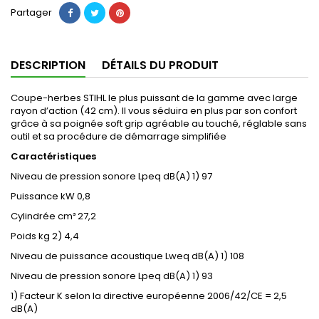
Partager
DESCRIPTION
DÉTAILS DU PRODUIT
Coupe-herbes STIHL le plus puissant de la gamme avec large
rayon d’action (42 cm). Il vous séduira en plus par son confort
grâce à sa poignée soft grip agréable au touché, réglable sans
outil et sa procédure de démarrage simplifiée
Caractéristiques
Niveau de pression sonore Lpeq dB(A) 1)
97
Puissance kW
0,8
Cylindrée cm³
27,2
Poids kg 2)
4,4
Niveau de puissance acoustique Lweq dB(A) 1)
108
Niveau de pression sonore Lpeq dB(A) 1)
93
1) Facteur K selon la directive européenne 2006/42/CE = 2,5
dB(A)