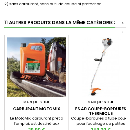
2) sans carburant, sans outil de coupe ni protection
11 AUTRES PRODUITS DANS LA MÊME CATÉGORIE :
>
<
MARQUE:
STIHL
MARQUE:
STIHL
CARBURANT MOTOMIX
FS 40 COUPE-BORDURES
THERMIQUE
Le MotoMix, carburant prêt à
Coupe-bordures à tube coud
l’emploi, est destiné aux
pour fauchage de petites
moteurs 2 temps et 4Mix
surfaces et des travaux de
Prix
Prix
29,90 €
249,00 €